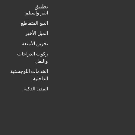
تطبيق
ا
انقر واستلم
خ
البيع المتقاطع
خ
الميل الأخير
ص
تخزين الأمتعة
ن
ركوب الدراجات
م
والنقل
ص
الخدمات اللوجستية
د
الداخلية
ا
المدن الذكية
م
ا
أ
ف
ف