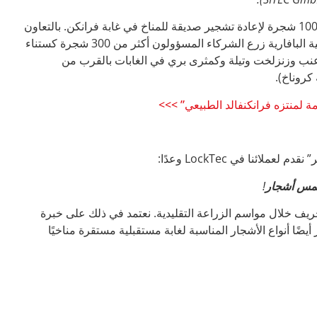
في أبريل 2023 تبرعنا بأكثر من 1000 شجرة لإعادة تشجير صديقة للمناخ في غابة فرانكن. بالتعاون
مع مدينة كروناخ والغابات الحكومية البافارية زرع الشركاء المسؤولون أكثر من 300 شجرة كستناء
8 شجرة بلوط عنب وزنزلخت وتيلة وكمثرى بري في الغابات بالقرب من
روناخ).
مة لمنتزه فرانكنفالد الطبيعي” >>>
لائنا في LockTec وعدًا:
خمس أشجار
!
لخريف خلال مواسم الزراعة التقليدية. نعتمد في ذلك على خبرة
أيضًا أنواع الأشجار المناسبة لغابة مستقبلية مستقرة مناخيًا