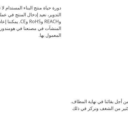
دورة حياة منتج البناء المستدام لا
وREACH وRoHS و
المنشآت في مصنعنا في هومندورف إ
المعمول بها.
ن أجل بقائنا في نهاية المطاف.
بكثير من الشغف ونركز في ذلك