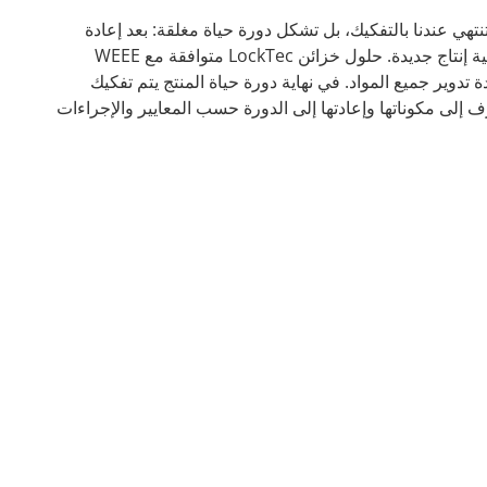
 تنتهي عندنا بالتفكيك، بل تشكل دورة حياة مغلقة: بعد إعادة
التدوير، نعيد إدخال المنتج في عملية إنتاج جديدة. حلول خزائن LockTec متوافقة مع WEEE
CE. يمكننا إعادة تدوير جميع المواد. في نهاية دورة حياة المنتج يتم تفكيك
لى مكوناتها وإعادتها إلى الدورة حسب المعايير والإجراءات