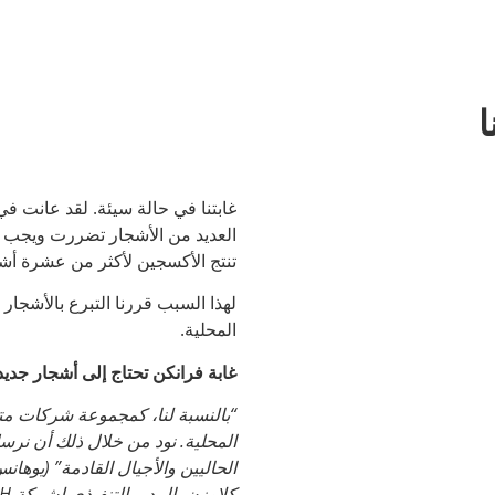
ا
غابتنا في حالة سيئة. لقد عانت ف
العديد من الأشجار تضررت ويجب 
تنتج الأكسجين لأكثر من عشرة أشخا
لهذا السبب قررنا التبرع بالأشجار ل
المحلية.
غابة فرانكن تحتاج إلى أشجار جديد
“بالنسبة لنا، كمجموعة شركات متجذ
المحلية. نود من خلال ذلك أن نرس
كلاوزن، المدير التنفيذي لشركة SITEC GmbH).