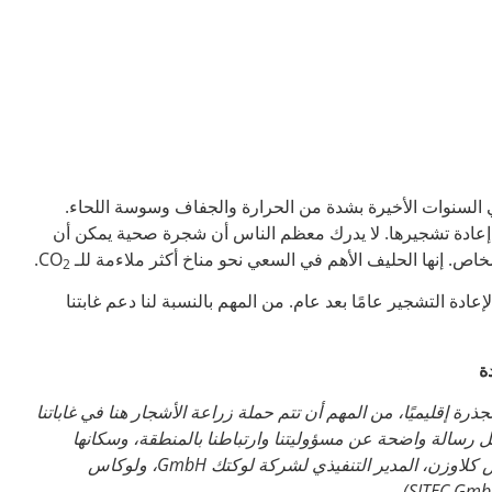
ي السنوات الأخيرة بشدة من الحرارة والجفاف وسوسة اللحاء.
إعادة تشجيرها. لا يدرك معظم الناس أن شجرة صحية يمكن أن
ص. إنها الحليف الأهم في السعي نحو مناخ أكثر ملاءمة للـ CO
.
2
إعادة التشجير عامًا بعد عام. من المهم بالنسبة لنا دعم غابتنا
ة
رة إقليميًا، من المهم أن تتم حملة زراعة الأشجار هنا في غاباتنا
ل رسالة واضحة عن مسؤوليتنا وارتباطنا بالمنطقة، وسكانها
الحاليين والأجيال القادمة” (يوهانس كلاوزن، المدير التنفيذي لشركة لوكتك GmbH، ولوكاس