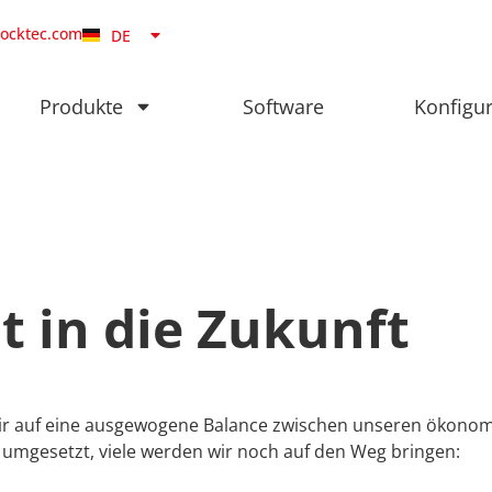
NB
locktec.com
DE
DA
Produkte
Software
Konfigu
it in die Zukunft
en wir auf eine ausgewogene Balance zwischen unseren ökon
 umgesetzt, viele werden wir noch auf den Weg bringen: