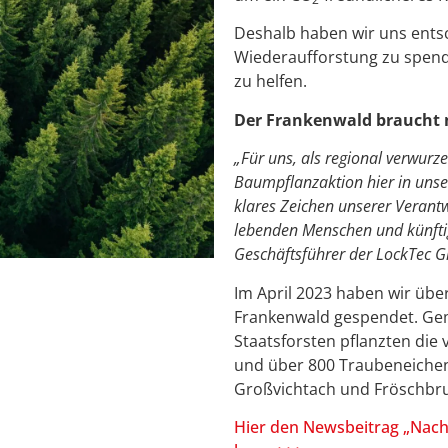
Deshalb haben wir uns entsc
Wiederaufforstung zu spend
zu helfen.
Der Frankenwald braucht
„Für uns, als regional verwurz
Baumpflanzaktion hier in unse
klares Zeichen unserer Verant
lebenden Menschen und künfti
Geschäftsführer der LockTec 
Im April 2023 haben wir übe
Frankenwald gespendet. Ge
Staatsforsten pflanzten die
und über 800 Traubeneichen
Großvichtach und Fröschbru
Hier den Newsbeitrag „Nach