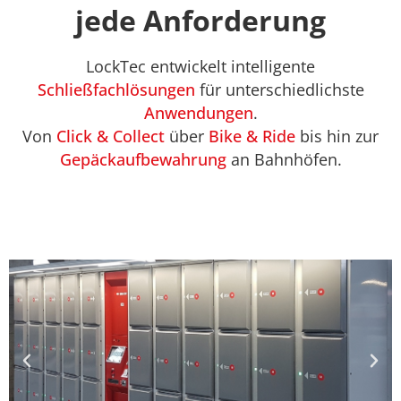
jede Anforderung
LockTec entwickelt intelligente
Schließfachlösungen
für unterschiedlichste
Anwendungen
.
Von
Click & Collect
über
Bike & Ride
bis hin zur
Gepäckaufbewahrung
an Bahnhöfen.