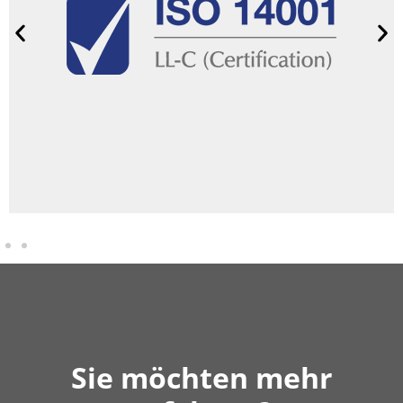
zu reduzieren und nachhaltige Praktiken zu fördern.
Umweltleistung zu verbessern, Umweltbelastungen
Umwelt. Diese Norm hilft uns, unsere
zu einem verantwortungsvollen Umgang mit der
Mit der ISO 14001 Zertifizierung verpflichten wir uns
Umwelt­management
Sie möchten mehr