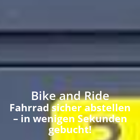
Bike and Ride
Fahrrad sicher abstellen
– in wenigen Sekunden
gebucht!