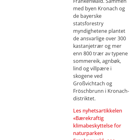
Frankenwald. Sammen
med byen Kronach og
de bayerske
statsforestry
myndighetene plantet
de ansvarlige over 300
kastanjetrær og mer
enn 800 trær av typene
sommereik, agnbøk,
lind og villpære i
skogene ved
Großvichtach og
Fröschbrunn i Kronach-
distriktet.
Les nyhetsartikkelen
«Bærekraftig
klimabeskyttelse for
naturparken