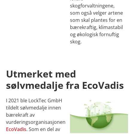
skogforvaltningene,
som også velger artene
som skal plantes for en
bærekraftig, klimastabil
og økologisk fornuftig
skog.
Utmerket med
sølvmedalje fra EcoVadis
I 2021 ble LockTec GmbH
tildelt sølvmedalje innen
bærekraft av
vurderingsorganisasjonen
EcoVadis
. Som en del av