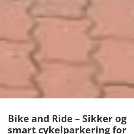
Bike and Ride – Sikker og
smart cykelparkering for