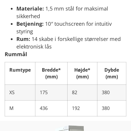
Materiale:
1,5 mm stål for maksimal
sikkerhed
Betjening:
10″ touchscreen for intuitiv
styring
Rum:
14 skabe i forskellige størrelser med
elektronisk lås
Rummål
Rumtype
Bredde*
Højde*
Dybde
(mm)
(mm)
(mm)
XS
175
82
380
M
436
192
380