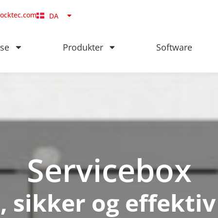
SV
locktec.com
DA
NB
se
Produkter
Software
Servicebox
 sikker og effekti