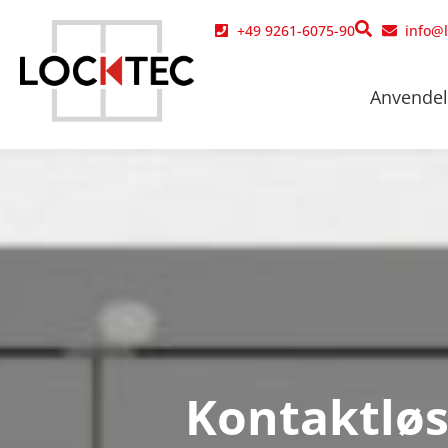
content
+49 9261-6075-90
info@
Anvendel
Kontaktløs,