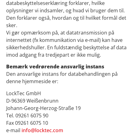
databeskyttelseserklæring forklarer, hvilke
oplysninger vi indsamler, og hvad vi bruger dem til.
Den forklarer også, hvordan og til hvilket formål det
sker.
Vi gør opmærksom på, at datatransmission på
internettet (fx kommunikation via e-mail) kan have
sikkerhedshuller. En fuldstændig beskyttelse af data
imod adgang fra tredjepart er ikke mulig.
Bemærk vedrørende ansvarlig instans
Den ansvarlige instans for databehandlingen på
denne hjemmeside er:
LockTec GmbH
D-96369 Weißenbrunn
Johann-Georg-Herzog-Straße 19
Tel. 09261 6075 90
Fax 09261 6075 10
e-mail
info@locktec.com