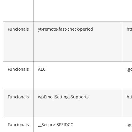
Funcionais
yt-remote-fast-check-period
ht
Funcionais
AEC
.g
Funcionais
wpEmojiSettingsSupports
ht
Funcionais
__Secure-3PSIDCC
.g