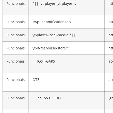
Funcionais
*||::yt-player::yt-player-lv
ht
Funcionais
swpushnotificationsdb
ht
Funcionais
yt-player-local-media:*||
ht
Funcionais
yt-it-response-store:*||
ht
Funcionais
__HOST-GAPS
ac
Funcionais
OTZ
ac
Funcionais
__Secure-1PSIDCC
.g