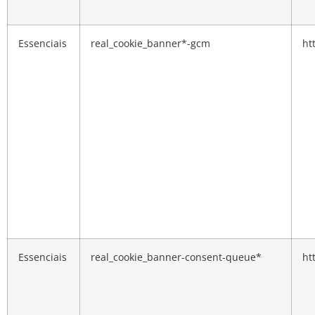
Essenciais
real_cookie_banner*-gcm
ht
Essenciais
real_cookie_banner-consent-queue*
ht