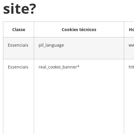
site?
Classe
Cookies técnicos
Ho
Essenciais
pll_language
ww
Essenciais
real_cookie_banner*
ht