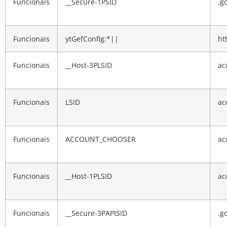
Funcionais
__Secure-1PSID
.g
Funcionais
ytGefConfig:*||
ht
Funcionais
__Host-3PLSID
ac
Funcionais
LSID
ac
Funcionais
ACCOUNT_CHOOSER
ac
Funcionais
__Host-1PLSID
ac
Funcionais
__Secure-3PAPISID
.g