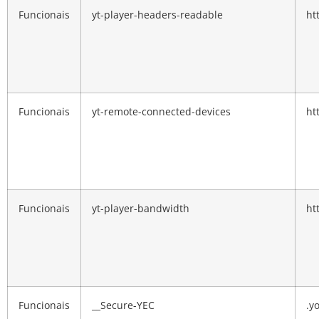
Funcionais
yt-player-headers-readable
ht
Funcionais
yt-remote-connected-devices
ht
Funcionais
yt-player-bandwidth
ht
Funcionais
__Secure-YEC
.y