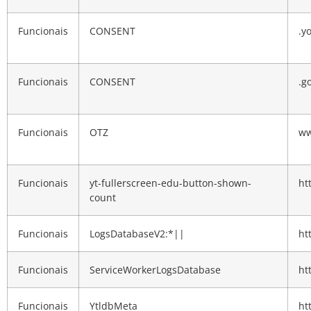
Funcionais
CONSENT
.y
Funcionais
CONSENT
.g
Funcionais
OTZ
ww
Funcionais
yt-fullerscreen-edu-button-shown-
ht
count
Funcionais
LogsDatabaseV2:*||
ht
Funcionais
ServiceWorkerLogsDatabase
ht
Funcionais
YtldbMeta
ht