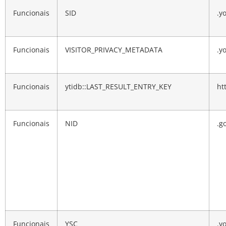
Funcionais
SID
.y
Funcionais
VISITOR_PRIVACY_METADATA
.y
Funcionais
ytidb::LAST_RESULT_ENTRY_KEY
ht
Funcionais
NID
.g
Funcionais
YSC
.y