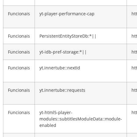
Funcionais
yt-player-performance-cap
ht
Funcionais
PersistentEntityStoreDb:*||
ht
Funcionais
yt-idb-pref-storage:*||
ht
Funcionais
yt.innertube::nextId
ht
Funcionais
yt.innertube::requests
ht
Funcionais
yt-html5-player-
ht
modules::subtitlesModuleData::module-
enabled