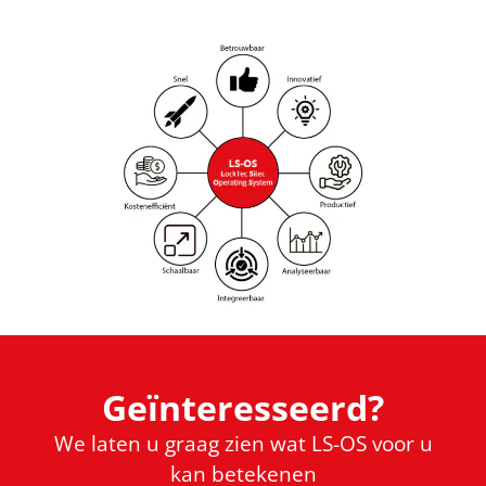
Geïnteresseerd?
We laten u graag zien wat LS-OS voor u
kan betekenen