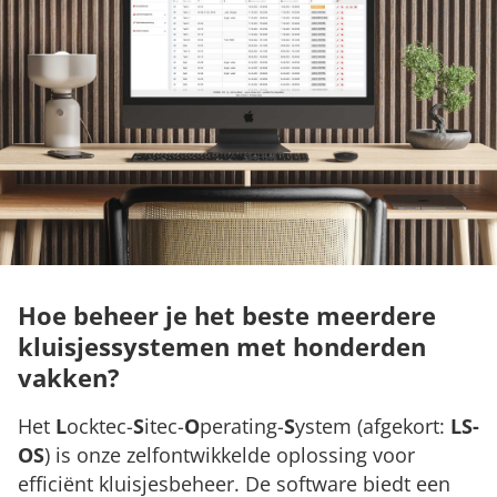
Hoe beheer je het beste meerdere
kluisjessystemen met honderden
vakken?
Het
L
ocktec-
S
itec-
O
perating-
S
ystem (afgekort:
LS-
OS
) is onze zelfontwikkelde oplossing voor
efficiënt kluisjesbeheer. De software biedt een