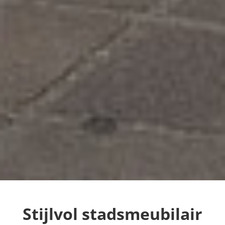
Stijlvol stadsmeubilair