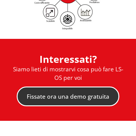
Interessati?
Siamo lieti di mostrarvi cosa può fare LS-
OS per voi
Fissate ora una demo gratuita