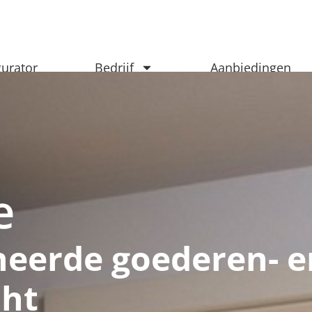
gurator
Bedrijf
Aanbiedingen
e
heerde goederen- e
cht