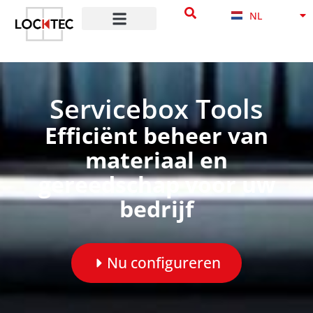
NB
de
NL
DA
inhoud
Servicebox Tools
Efficiënt beheer van
materiaal en
gereedschap voor uw
bedrijf
Nu configureren