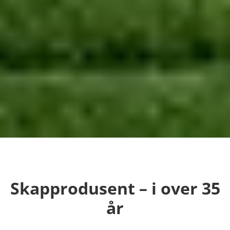
Skap­produsent – i over 35
år