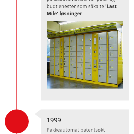
budtjenester som såkalte
'Last
Mile'-løsninger
.
1999
Pakkeautomat patentsøkt