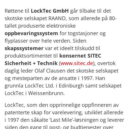
Røttene til
LockTec GmbH
går tilbake til det
skotske selskapet RAAND, som allerede på 80-
tallet produserte elektroniske
oppbevaringssystem
for togstasjoner og
flyplasser over hele verden. Siden
skapssystemer
var et ideelt tilskudd til
produktsortimentet til
konsernet SITEC
Sicherheit + Technik
(
www.sitec.de
), overtok
daglig leder Olaf Clausen det skotske selskapet
og mesteparten av de ansatte i 1997. Han
grunnla LockTec Ltd. i Edinburgh samt selskapet
LockTec i Weissenbrunn.
LockTec, som den opprinnelige oppfinneren av
patenterte skap for varelevering, utviklet allerede
i 1997 den såkalte ‘Last Mile’-løsningen og leverer
siden den gang til post- og budtjenester over