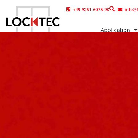
contenu
principal
+49 9261-6075-90
info@
Application