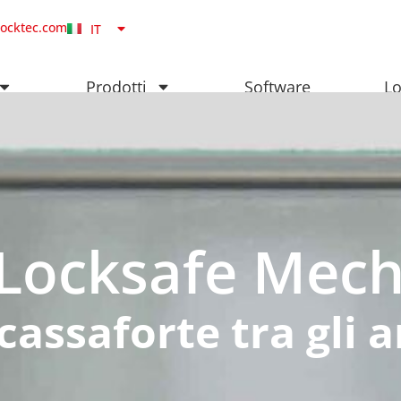
NB
locktec.com
IT
DA
Prodotti
Software
Lo
Locksafe Mech
 cassaforte tra gli 