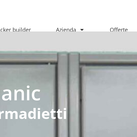
cker builder
Azienda
Offerte
anic
armadietti