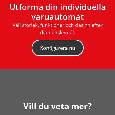
Utforma din individuella
varuautomat
Välj storlek, funktioner och design efter
dina önskemål.
Konfigurera nu
Vill du veta mer?