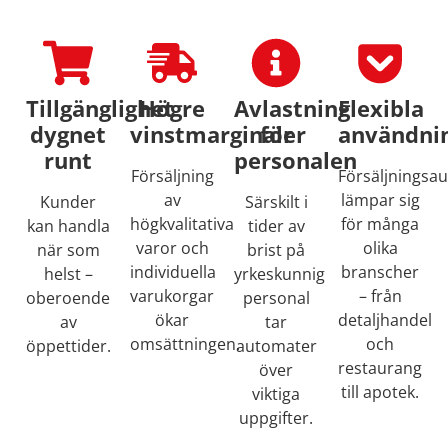
Tillgänglighet
Högre
Avlastning
Flexibla
dygnet
vinstmarginaler
för
användni
runt
personalen
Försäljning
Försäljningsa
av
lämpar sig
Kunder
Särskilt i
högkvalitativa
för många
kan handla
tider av
varor och
olika
när som
brist på
individuella
branscher
helst –
yrkeskunnig
varukorgar
– från
oberoende
personal
ökar
detaljhandel
av
tar
omsättningen.
och
öppettider.
automater
restaurang
över
till apotek.
viktiga
uppgifter.