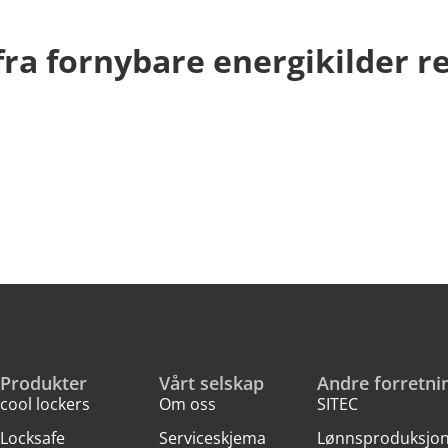
a fornybare energikilder re
Produkter
Vårt selskap
Andre forretn
cool lockers
Om oss
SITEC
Locksafe
Service­skjema
Lønnsproduksjo