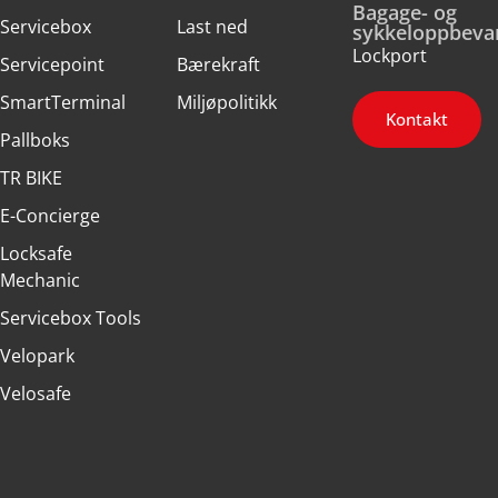
Bagage- og
Servicebox
Last ned
sykkeloppbeva
Lockport
Servicepoint
Bærekraft
SmartTerminal
Miljøpolitikk
Kontakt
Pallboks
TR BIKE
E-Concierge
Locksafe
Mechanic
Servicebox Tools
Velopark
Velosafe