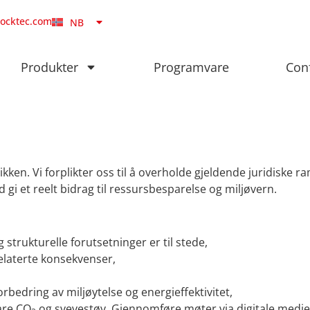
SV
locktec.com
NB
DA
Produkter
Programvare
Con
tikken. Vi forplikter oss til å overholde gjeldende juridiske
 gi et reelt bidrag til ressursbesparelse og miljøvern.
strukturelle forutsetninger er til stede,
elaterte konsekvenser,
rbedring av miljøytelse og energieffektivitet,
are CO
og svevestøv. Gjennomføre møter via digitale medie