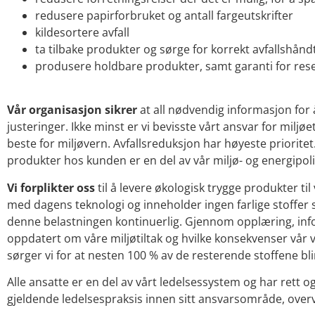
redusere papirforbruket og antall fargeutskrifter
kildesortere avfall
ta tilbake produkter og sørge for korrekt avfallshå
produsere holdbare produkter, samt garanti for reser
Vår organisasjon sikrer
at all nødvendig informasjon for å
justeringer. Ikke minst er vi bevisste vårt ansvar for mil
beste for miljøvern. Avfallsreduksjon har høyeste prioritet.
produkter hos kunden er en del av vår miljø- og energipoli
Vi forplikter oss
til å levere økologisk trygge produkter t
med dagens teknologi og inneholder ingen farlige stoffe
denne belastningen kontinuerlig. Gjennom opplæring, info
oppdatert om våre miljøtiltak og hvilke konsekvenser vår v
sørger vi for at nesten 100 % av de resterende stoffene blir
Alle ansatte er en del av vårt ledelsessystem og har rett og 
gjeldende ledelsespraksis innen sitt ansvarsområde, overv