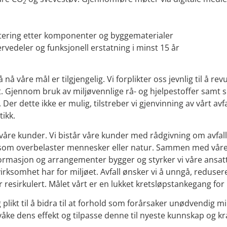
2
ndtering etter komponenter og byggematerialer
vedeler og funksjonell erstatning i minst 15 år
 nå våre mål er tilgjengelig. Vi forplikter oss jevnlig til å
jøet. Gjennom bruk av miljøvennlige rå- og hjelpestoffer sa
 Der dette ikke er mulig, tilstreber vi gjenvinning av vårt a
tikk.
il våre kunder. Vi bistår våre kunder med rådgivning om avfa
r som overbelaster mennesker eller natur. Sammen med våre
rmasjon og arrangementer bygger og styrker vi våre ansatt
irksomhet har for miljøet. Avfall ønsker vi å unngå, reduser
 resirkulert. Målet vårt er en lukket kretsløpstankegang for m
plikt til å bidra til at forhold som forårsaker unødvendig mil
åke dens effekt og tilpasse denne til nyeste kunnskap og kr