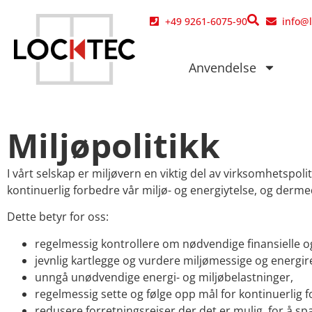
til
+49 9261-6075-90
info@
innholdet
Anvendelse
Miljøpolitikk
I vårt selskap er miljøvern en viktig del av virksomhetspoli
kontinuerlig forbedre vår miljø- og energiytelse, og dermed
Dette betyr for oss:
regelmessig kontrollere om nødvendige finansielle og 
jevnlig kartlegge og vurdere miljømessige og energir
unngå unødvendige energi- og miljøbelastninger,
regelmessig sette og følge opp mål for kontinuerlig fo
redusere forretningsreiser der det er mulig, for å sp