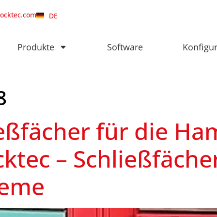
locktec.com
DE
Produkte
Software
Konfigu
8
ießfächer für die H
cktec – Schließfäche
teme