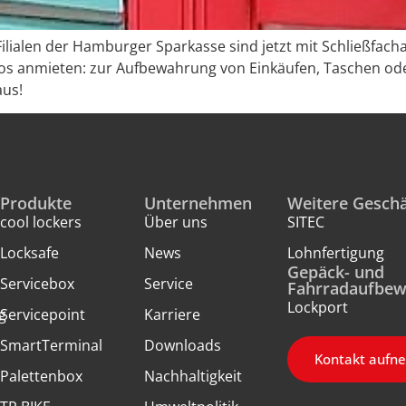
 Filialen der Hamburger Sparkasse sind jetzt mit Schließfac
los anmieten: zur Aufbewahrung von Einkäufen, Taschen oder
aus!
Produkte
Unternehmen
Weitere Geschä
cool lockers
Über uns
SITEC
Locksafe
News
Lohnfertigung
Gepäck- und
Servicebox
Service
Fahrradaufbe
Lockport
g
Servicepoint
Karriere
SmartTerminal
Downloads
Kontakt aufn
Palettenbox
Nachhaltigkeit